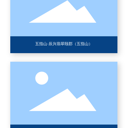
五指山-辰兴翡翠颐郡（五指山）