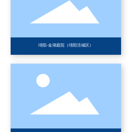
绵阳-金湖庭院（绵阳涪城区）